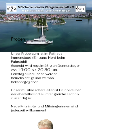
Proben
Unser Proberaum ist im Rathaus
Immenstaad (Eingang Nord beim
Fahrstuhl)
Geprobt wird regelmäßig an Don
nerstagen
19
:00
20:3
0
von
bis
Uhr
.
Feiertage und Ferien werden
berücksichtigt und zeitnah
bekanntgegeben.
Unser musikalischer Leiter ist Bruno Rauber,
der ebenfalls für die umfangreiche Technik
zuständig ist.
Neue Mitsänger und Mitsängerinnen sind
jederzeit willkommen!